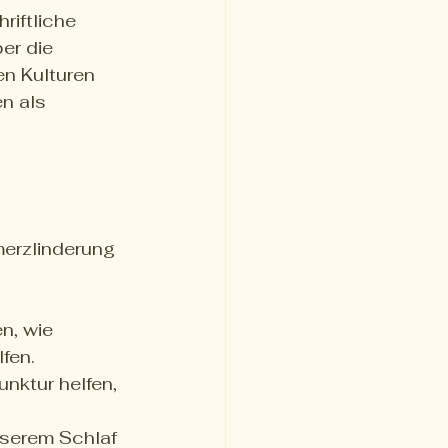
riftliche 
er die 
en Kulturen 
n als 
merzlinderung 
n, wie 
fen.
nktur helfen, 
serem Schlaf 