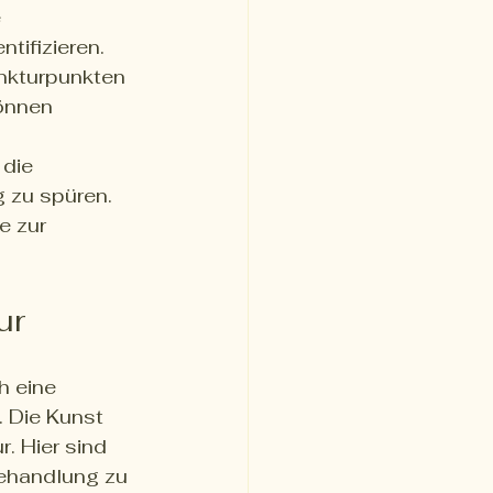
 
tifizieren.
nkturpunkten 
önnen 
die 
 zu spüren.
e zur 
ur
h eine 
. Die Kunst 
. Hier sind 
Behandlung zu 