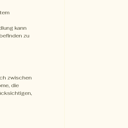
tem 
dlung kann 
befinden zu 
äch zwischen 
me, die 
cksichtigen, 