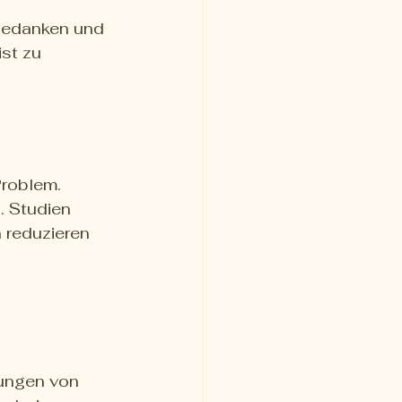
Gedanken und 
st zu 
Problem. 
 Studien 
 reduzieren 
kungen von 