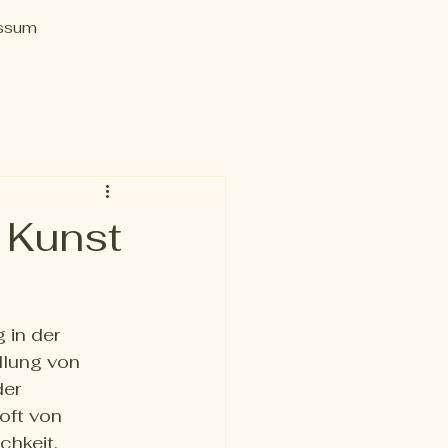
ssum
 Kunst
 in der 
dlung von 
er 
oft von 
chkeit, 